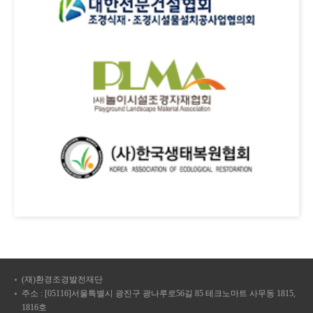
(재)환경조경발전재단
주소 : [05116]서울특별시 광진구 광나루로56길 85 테크노마트 사무동 1815,
1816호