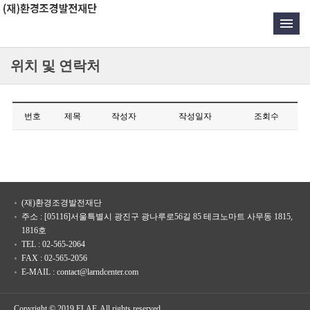
위치 및 연락처
번호
제목
작성자
작성일자
조회수
(재)환경조경발전재단
주소 : [05116]서울특별시 광진구 광나루로56길 85 테크노마트 사무동 1815,
1816호
TEL : 02-565-2064
FAX : 02-565-2056
E-MAIL : contact@larndcenter.com
Copyright © 2019 ELAF. All rights reserved.