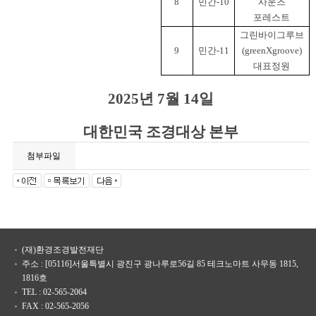
8
민간
-10
사운즈
포레스트
그린바이그루브
9
민간
-11
(greenXgroove)
대표정원
2025년 7월 14일
대한민국 조경대상 본부
첨부파일
(재)환경조경발전재단
주소 : [05116]서울특별시 광진구 광나루로56길 85 테크노마트 사무동 1815,
1816호
TEL : 02-565-2064
FAX : 02-565-2056