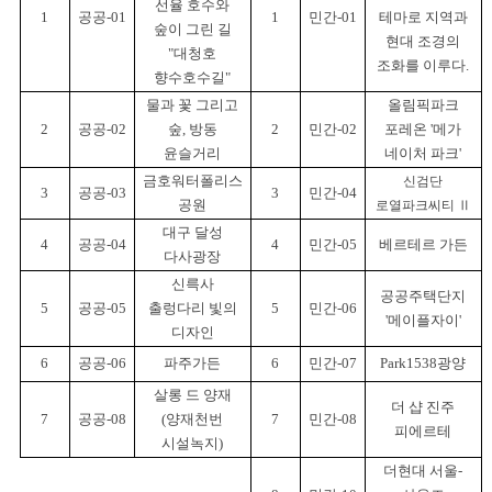
선율 호수와
1
공공
-01
1
민간
-01
테마로 지역과
숲이 그린 길
현대 조경의
"
대청호
조화를 이루다
.
향수호수길
"
물과 꽃 그리고
올림픽파크
2
공공
-02
숲
,
방동
2
민간
-02
포레온
'
메가
윤슬거리
네이처 파크
'
금호워터폴리스
신검단
3
공공
-03
3
민간
-04
공원
로열파크씨티
Ⅱ
대구 달성
4
공공
-04
4
민간
-05
베르테르 가든
다사광장
신륵사
공공주택단지
5
공공
-05
출렁다리 빛의
5
민간
-06
'
메이플자이
'
디자인
6
공공
-06
파주가든
6
민간
-07
Park1538
광양
살롱 드 양재
더 샵 진주
7
공공
-08
(
양재천번
7
민간
-08
피에르테
시설녹지
)
더현대 서울
-